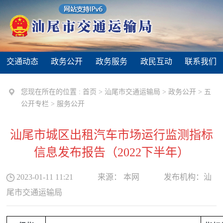
交通动态
政务公开
政务服务
政民互动
联系我们
您现在所在的位置 :
首页
>
汕尾市交通运输局
>
政务公开
>
五
公开专栏
>
服务公开
汕尾市城区出租汽车市场运行监测指标
信息发布报告（2022下半年）
2023-01-11 11:21
来源：
本网
发布机构：
汕
尾市交通运输局