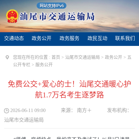
交通动态
政务公开
政务服务
政民互动
联系我们
您现在所在的位置 :
首页
>
汕尾市交通运输局
>
政务公开
>
五
公开专栏
>
服务公开
免费公交+爱心的士！汕尾交通暖心护
航1.7万名考生逐梦路
2026-06-11 09:00
来源：
南方＋
发布机构：
汕尾市交通运输局