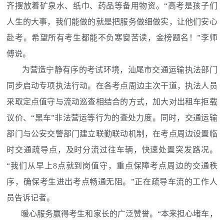
齐摆放着矿泉水、纸巾、药品等备用物资。“高考是孩子们
人生的大事，我们能做的就是把服务做细做实，让他们安心
赴考。希望所有考生都能不负寒窗苦读，金榜题名！”李师
傅说。
为营造宁静有序的考试环境，汕尾市交通运输执法部门
同步启动专项执法行动。在各考点周边主次干道，执法人员
采取定点值守与流动巡查相结合的方式，加大对出租车拒载
议价、“黑车”非法营运等行为的查处力度。同时，交通运输
部门与公安交警部门建立联勤联动机制，在考点周边设置临
时交通疏导点，及时分流过往车辆，快速处置突发路况。
“我们从早上8点就到岗值守，重点保障考点周边的交通秩
序，确保考生进出考点畅通无阻。”正在疏导车流的工作人
员告诉记者。
暖心服务赢得考生和家长的广泛赞誉。“本来担心堵车，