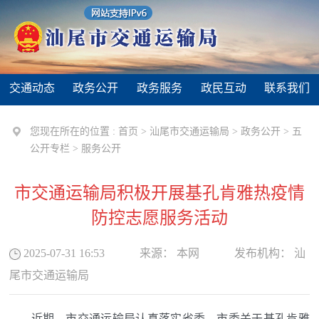
交通动态
政务公开
政务服务
政民互动
联系我们
您现在所在的位置 :
首页
>
汕尾市交通运输局
>
政务公开
>
五
公开专栏
>
服务公开
市交通运输局积极开展基孔肯雅热疫情
防控志愿服务活动
2025-07-31 16:53
来源：
本网
发布机构：
汕
尾市交通运输局
近期，市交通运输局认真落实省委、市委关于基孔肯雅