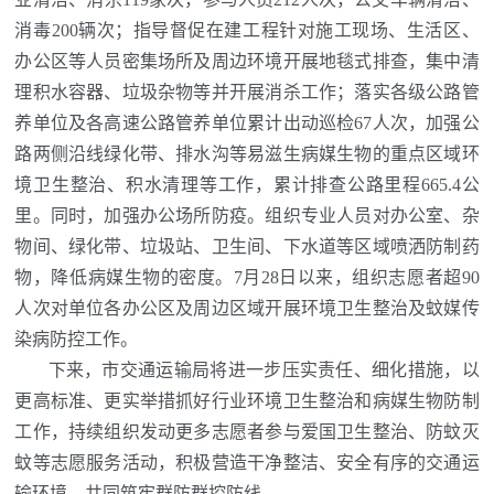
消毒200辆次；指导督促在建工程针对施工现场、生活区、
办公区等人员密集场所及周边环境开展地毯式排查，集中清
理积水容器、垃圾杂物等并开展消杀工作；落实各级公路管
养单位及各高速公路管养单位累计出动巡检67人次，加强公
路两侧沿线绿化带、排水沟等易滋生病媒生物的重点区域环
境卫生整治、积水清理等工作，累计排查公路里程665.4公
里。同时，加强办公场所防疫。组织专业人员对办公室、杂
物间、绿化带、垃圾站、卫生间、下水道等区域喷洒防制药
物，降低病媒生物的密度。7月28日以来，组织志愿者超90
人次对单位各办公区及周边区域开展环境卫生整治及蚊媒传
染病防控工作。
下来，市交通运输局将进一步压实责任、细化措施，以
更高标准、更实举措抓好行业环境卫生整治和病媒生物防制
工作，持续组织发动更多志愿者参与爱国卫生整治、防蚊灭
蚊等志愿服务活动，积极营造干净整洁、安全有序的交通运
输环境，共同筑牢群防群控防线。