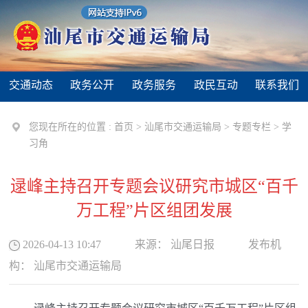
交通动态
政务公开
政务服务
政民互动
联系我们
您现在所在的位置 :
首页
>
汕尾市交通运输局
>
专题专栏
>
学
习角
逯峰主持召开专题会议研究市城区“百千
万工程”片区组团发展
2026-04-13 10:47
来源：
汕尾日报
发布机
构：
汕尾市交通运输局