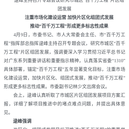
逯峰主持召开专题会议研究市城区
“百千万工程”片区组
团发展
注重市场化建设运营
加快片区化组团式发展
推动
“百千万工程”形成更多标志性成果
4
月
9
日，市委书记、市人大常委会主任
、市
“百千万工
程”指挥部总指挥
逯峰主持召开
专题会议，
研究市城区
“百千
万工程”片区组团发展
，
强调要深入学习贯彻习近平总书记
对广东系列重要讲话和重要指示精神，认真落实省委
“1310”
具体部署
，锚定
“百千万工程”五年显著变化目标，
注重市场
化建设运营
，
加快片区
化、
组团
式
发展，推动
“
百千万工程
”
形成更多标志性成果
。市委副书记林少文出席会议。
会上，逯峰认真听取了
市城区片区组团发展项
目
方案汇
报，详细了解项目推进中的堵点难点问题，并提出具体意
见。
逯峰强调