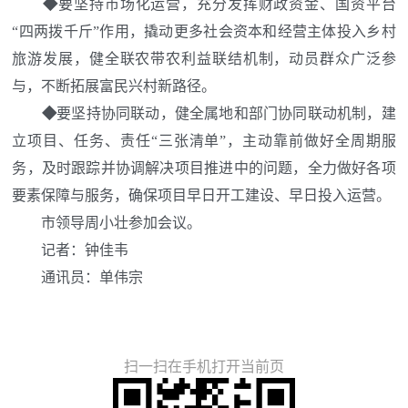
◆
要
坚持市场化运营，
充分发挥财政资金
、国资平台
“四两拨千斤”作用，撬动
更多社会资本和经营主体投入乡村
旅游发展，健全联农带农利益联结机制，动员群众广泛参
与，不断拓展富民兴村新路径。
◆
要
坚持协同联动，
健全属地和部门协同联动机制，建
立项目、任务、责任
“三张清单”，主动靠前做好全周期服
务，及时跟踪并协调解决项目推进中的问题，全力做好各项
要素保障与服务，确保项目早日开工建设、早日投入运营。
市领导周小壮参加会议。
记者
：
钟佳韦
通讯员：
单伟宗
扫一扫在手机打开当前页