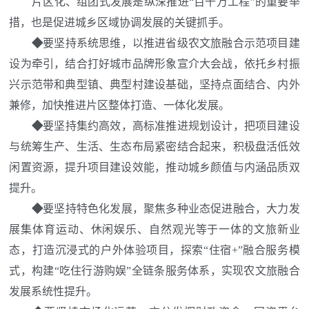
片区化
、
组团式
发展是纵深推进
“百千万工程”的重要举
措，也是促进城乡区域协调发展的关键抓手。
◆
要
坚持系统思维，
以推进省级
农文旅融合
示范项目建
设为牵引，结合打好城市品牌形象宣介大会战，依托乡村振
兴示范带和典型镇、典型村建设基础，坚持点面结合、内外
兼修，加快推进片区整体打造
、
一体化发展。
◆
要
坚持集约高效，高标准推进规划设计，把项目建设
与统筹生产、生活、生态布局紧密结合起来，积极盘活低效
闲置资源，提升项目建设效能，推动城乡颜值与内涵品质双
提升。
◆
要
坚持
特色化发展，
聚焦多种业态促进融合，大力发
展集体育运动、休闲娱乐、自然观光等于一体的文旅新业
态，打造沉浸式的户外体验项目，探索
“住宿
+
”融合服务模
式，构建“吃住行游购娱”全链条服务体系，实现农文旅融合
发展系统性提升。