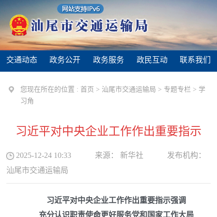
交通动态
政务公开
政务服务
政民互动
联系我们
您现在所在的位置 :
首页
>
汕尾市交通运输局
>
专题专栏
>
学
习角
习近平对中央企业工作作出重要指示
2025-12-24 10:33
来源：
新华社
发布机构：
汕尾市交通运输局
习近平对中央企业工作作出重要指示强调
充分认识职责使命更好服务党和国家工作大局