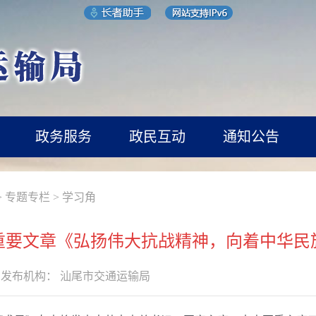
政务服务
政民互动
通知公告
>
专题专栏
>
学习角
重要文章《弘扬伟大抗战精神，向着中华民
发布机构：
汕尾市交通运输局