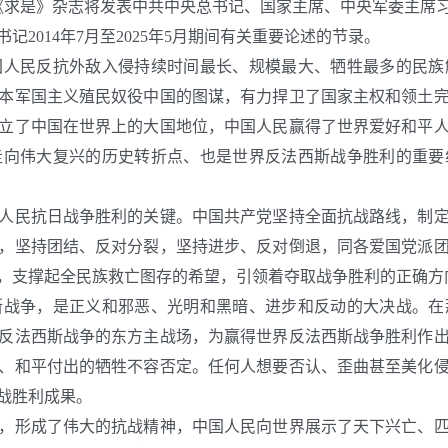
期《求是》杂志将发表中共中央总书记、国家主席、中央军委主席
2014年7月至2025年5月期间有关重要论述的节录。
民反抗外敌入侵持续时间最长、规模最大、牺牲最多的民族
本军国主义殖民奴役中国的图谋，有力捍卫了国家主权和领土
立了中国在世界上的大国地位，中国人民赢得了世界爱好和平
走向伟大复兴的历史转折点、也是世界反法西斯战争胜利的重要
民抗日战争胜利的关键。中国共产党坚持全面抗战路线，制定
，坚持团结、反对分裂，坚持进步、反对倒退，同各爱国党派
，支撑起全民族救亡图存的希望，引领着夺取战争胜利的正确方
争，是正义和邪恶、光明和黑暗、进步和反动的大决战。在
反法西斯战争的东方主战场，为赢得世界反法西斯战争胜利作
、和平付出的牺牲不容否定。任何人想要否认、歪曲甚至美化
战胜利成果。
形成了伟大的抗战精神，中国人民向世界展示了天下兴亡、匹