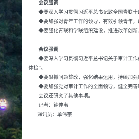
会议强调
◆
要
深入学习贯彻习近平总书记
致全国青联十
◆
要
加强对青年工作的领导，
有效引领青年，
◆
要
强化青联和学联组织建设，推进改革创新
会议强调
◆
要
深入学习贯彻习近平总书记关于审计工作
体检”。
◆
要
狠抓问题整改，强化结果运用，持续加强
◆
要
加强党对审计工作的全面领导，健全完善
会议还研究了其他事项。
记者
：
钟佳韦
通讯员：
单伟宗