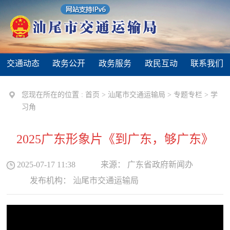
交通动态
政务公开
政务服务
政民互动
联系我们
您现在所在的位置 :
首页
>
汕尾市交通运输局
>
专题专栏
>
学
习角
2025广东形象片《到广东，够广东》
2025-07-17 11:38
来源：
广东省政府新闻办
发布机构：
汕尾市交通运输局