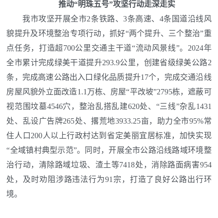
推动“明珠五号”攻坚行动走深走实
我市攻坚开展全市2条铁路、3条高速、4条国道沿线风
貌提升及环境整治专项行动，抓好“两个提升、三个整治”重
点任务，打造超700公里交通主干道“流动风景线”。2024年
全市累计完成绿美干道提升293.9公里，创建省级绿美公路2
条，完成高速公路出入口绿化品质提升17个，完成交通沿线
房屋风貌外立面改造1.1万栋、房屋“平改坡”2795栋，遮蔽可
视范围坟墓4546穴，整治乱搭乱建620处、“三线”杂乱1431
处、乱设广告牌265处、撂荒地3933.25亩，助力全市95%常
住人口200人以上行政村达到省定美丽宜居标准，加快实现
“全域镇村典型示范”。同时，开展全市公路沿线路域环境整
治行动，清除路域垃圾、渣土等7418处，消除路面病害954
处，及时劝阻涉路违法行为91宗，打造了良好公路出行环
境。