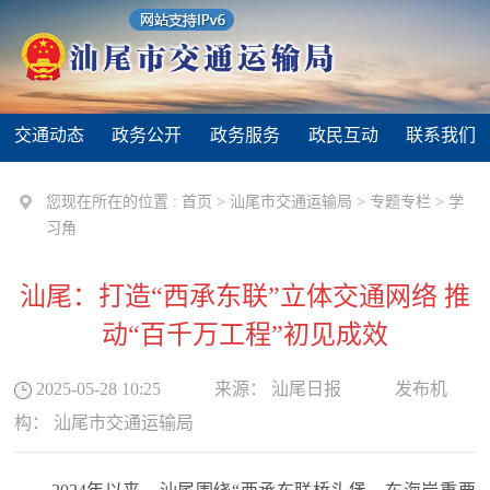
交通动态
政务公开
政务服务
政民互动
联系我们
您现在所在的位置 :
首页
>
汕尾市交通运输局
>
专题专栏
>
学
习角
汕尾：打造“西承东联”立体交通网络 推
动“百千万工程”初见成效
2025-05-28 10:25
来源：
汕尾日报
发布机
构：
汕尾市交通运输局