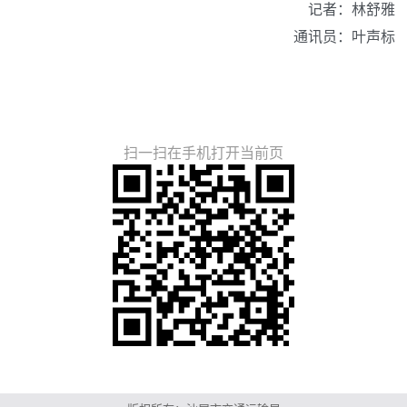
记
者：
林舒雅
通讯员：叶声标
扫一扫在手机打开当前页