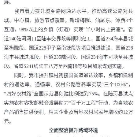
展。
我市着力提升城乡路网通达水平，推动高速公路对县
城、中心镇、旅游节点覆盖，新增梅陇、汕尾东、潭西3个
互通，98%以上的乡镇（街道）实现“半小时内上高速”。省
道240陆河河口至陆丰交界段等顺利完工，国道234海丰县城
至梅陇段、国道228甲子至南塘段等项目推进建设，国道236
海丰县城过境段、国道235陆河段、国道234海丰可塘至县城
段、省道S241线陆丰八万至西南段等项目加紧谋划实施。
同时，我市提升镇村衔接国省道通达效率，乡镇和建制
村的通达率、通畅率、农村公路管养率实现“三个100%”，
“四好农村路”全国示范县创建比例达到75%。在陆河县试点
实施农村客货邮融合发展助力“百千万工程”行动，为当地农
产品销售提供便利，相关企业及当地农村居民年增收约12万
元。
全面整治提升路域环境