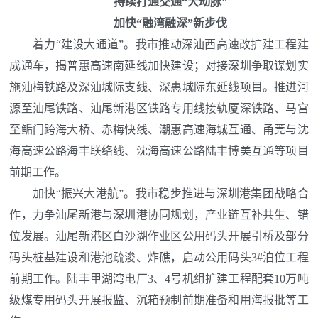
持续打通交通“大动脉”
加快“融湾融深”新步伐
着力“建设大通道”。我市推动深汕西高速改扩建工程建
成通车，揭普惠高速南延线加快建设；对接深圳争取谋划实
施汕梅铁路及深汕城际支线、深惠城际东延线项目。推进河
源至汕尾铁路、汕尾新港区铁路专用线接轨厦深铁路、马宫
至鲘门跨海大桥、赤梅快线、潮惠高速海城互通、甬莞与沈
海高速公路海丰联络线、沈海高速公路陆丰博美互通等项目
前期工作。
加快“振兴大港航”。我市稳步推进与深圳港集团战略合
作，力争汕尾新港与深圳港协同规划，产业链互补共生、错
位发展。汕尾新港区白沙湖作业区公用码头开展引桥及部分
码头桩基建设和港池疏浚、炸礁，启动公用码头3#泊位工程
前期工作。陆丰甲湖湾电厂3、4号机组扩建工程配套10万吨
级煤专用码头开展报监、沉箱预制前期准备和用海报批等工