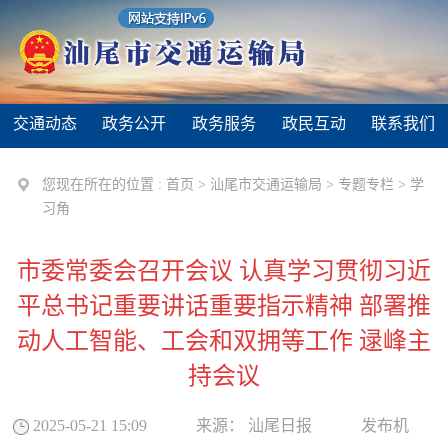
交通动态
政务公开
政务服务
政民互动
联系我们
您现在所在的位置 :
首页
>
汕尾市交通运输局
>
专题专栏
>
学
习角
市委常委会召开会议 认真学习贯彻习近
平总书记重要讲话重要指示精神 部署推
动人工智能、工会和双拥等工作 逯峰主
持会议
2025-05-21 15:09
来源：
汕尾日报
发布机