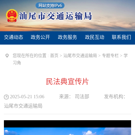
交通动态
政务公开
政务服务
政民互动
联系我们
您现在所在的位置 :
首页
>
汕尾市交通运输局
>
专题专栏
>
学
习角
民法典宣传片
2025-05-21 15:06
来源：
司法部
发布机构：
汕尾市交通运输局