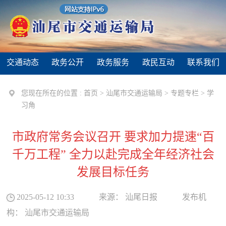
交通动态
政务公开
政务服务
政民互动
联系我们
您现在所在的位置 :
首页
>
汕尾市交通运输局
>
专题专栏
>
学
习角
市政府常务会议召开 要求加力提速“百
千万工程” 全力以赴完成全年经济社会
发展目标任务
2025-05-12 10:33
来源：
汕尾日报
发布机
构：
汕尾市交通运输局