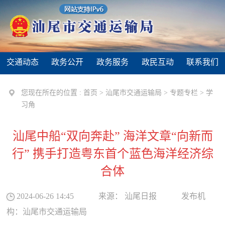
交通动态
政务公开
政务服务
政民互动
联系我们
您现在所在的位置 :
首页
>
汕尾市交通运输局
>
专题专栏
>
学
习角
汕尾中船“双向奔赴” 海洋文章“向新而
行” 携手打造粤东首个蓝色海洋经济综
合体
2024-06-26 14:45
来源：
汕尾日报
发布机
构：
汕尾市交通运输局