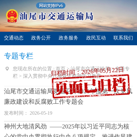
交通动态
政务公开
政务服务
政民互动
联系我们
专题专栏
您现在所在的位置 :
首页
>
汕尾市交通运输局
>
专题专
归档时间：2026年05月22日
栏
>
深入贯彻中央八项规定精神学习教育
汕尾市交通运输局党组召开2026年度第一次党风
廉政建设和反腐败工作专题会
发布时间： 2026-05-19
神州大地清风劲 ——2025年以习近平同志为核
心的党中央贯彻执行中央八项规定、推进作风建