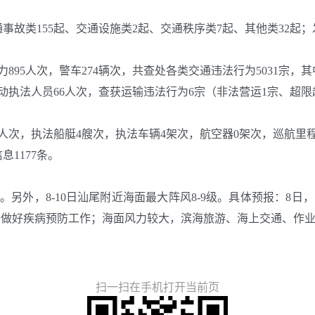
故类155起、交通设施类2起、交通秩序类7起、其他类32起；
895人次，警车274辆次，共查处各类交通违法行为5031宗，其
动执法人员66人次，查获运输违法行为6宗（非法营运1宗、超限
6人次，执法船艇4艘次，执法车辆4架次，航空器0架次，巡航里程
1177条。
8-10日汕尾附近海面最大阵风8-9级。具体预报：8日，晴天，1
物并做好疾病预防工作；海面风力较大，滨海旅游、海上交通、作
扫一扫在手机打开当前页