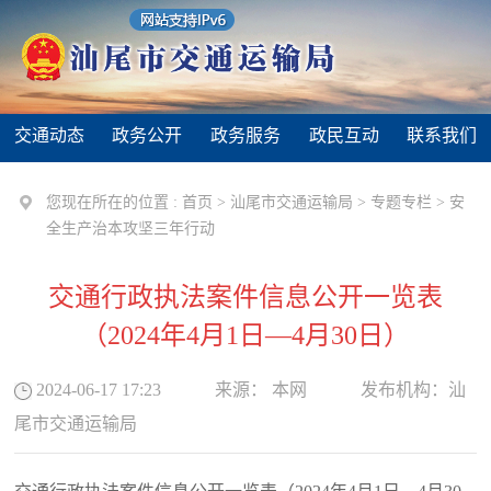
交通动态
政务公开
政务服务
政民互动
联系我们
您现在所在的位置 :
首页
>
汕尾市交通运输局
>
专题专栏
>
安
全生产治本攻坚三年行动
交通行政执法案件信息公开一览表
（2024年4月1日—4月30日）
2024-06-17 17:23
来源：
本网
发布机构：
汕
尾市交通运输局