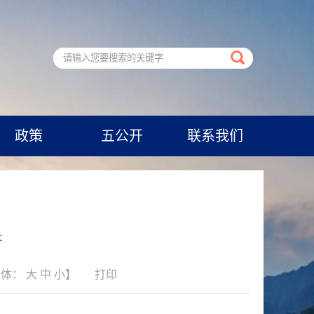
政策
五公开
联系我们
件
字体：
大
中
小
】
打印