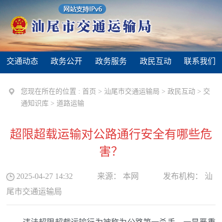
交通动态
政务公开
政务服务
政民互动
联系我们
您现在所在的位置 :
首页
>
汕尾市交通运输局
>
政民互动
>
交
通知识库
>
道路运输
超限超载运输对公路通行安全有哪些危
害？
2025-04-27 14:32
来源：
本网
发布机构：
汕
尾市交通运输局