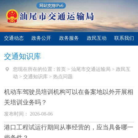
交通动态
政务公开
政务服务
政民互动
联系我们
交通知识库
您现在所在的位置 :
首页
>
汕尾市交通运输局
>
政民互
动
>
交通知识库
>
热点问题
机动车驾驶员培训机构可以在备案地以外开展相
关培训业务吗？
发布时间： 2026-08-06
港口工程试运行期间从事经营的，应当具备哪一
些条件？