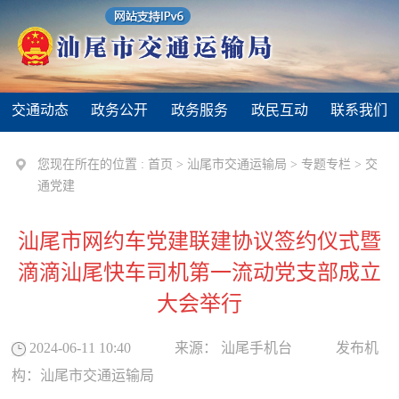
交通动态
政务公开
政务服务
政民互动
联系我们
您现在所在的位置 :
首页
>
汕尾市交通运输局
>
专题专栏
>
交
通党建
汕尾市网约车党建联建协议签约仪式暨
滴滴汕尾快车司机第一流动党支部成立
大会举行
2024-06-11 10:40
来源：
汕尾手机台
发布机
构：
汕尾市交通运输局