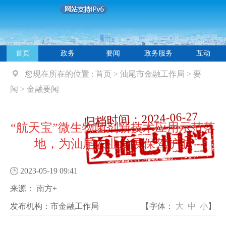
首页
政务
要闻
政务服务
互动
您现在所在的位置 :
首页
>
汕尾市金融工作局
>
要
闻
>
金融要闻
归档时间：2024-06-27
“航天宝”微生物菌剂新技术应用示范落
地，为汕尾农业发展保驾护航
2023-05-19 09:41
来源：
南方+
发布机构：
市金融工作局
【字体：
大
中
小
】