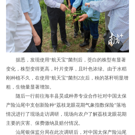
据悉，发现使用“航天宝”菌剂后，茭白的株型有显著
变化，株型变得更高，叶片变厚，且叶色浓绿。由于水稻
刚种植不久，在使用“航天宝”菌剂2次后，秧的茎秆明显增
粗，生物量显著增加。
随后一行前往海丰县昊成种养专业合作社对中国太保
产险汕尾中支创新险种“荔枝龙眼花期气象指数保险”落地
情况进行了现场走访调研，现场向农户了解荔枝龙眼花期
主要的灾害、保费缴纳及赔付情况。
汕尾银保监分局在此次调研后，对中国太保产险汕尾