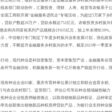
立刚介绍，做好信贷服务只是金融业服务乡村振兴的基本功和
条线各部门联动协作，汇聚投资、理财、人寿、租赁等农银系子
与全国工商联开展“金融服务进民企”专项活动，为超过5万家下乡
贷款户数超26万户，贷款余额达752亿元。农银投资乡村振兴
惠农和共同富裕系列产品规模合计655亿元，较上年末增长59%
，中信银行专门制定了年度乡村振兴业务发展计划，强化政策
度，不断提升金融服务乡村振兴的水平。截至2023年一季度末，中
动，现代种业是科技密集型、资本密集型产业，金融服务在现
品各环节金融供给，积极服务新一轮千亿斤粮食产能提升行动，
有种业企业83家。重庆市育种单位累计独立和联合选育水稻、
行与农业农村部门、监管部门、评估公司等在种业领域融智融力，
聚焦种业企业抵质押融资痛点，以取得植物新品种权证、品种审
动率先创新推出植物新品种权质押贷款产品，为银行业支持种业