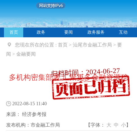
首页
政务
要闻
政务服务
互动
您现在所在的位置 :
首页
>
汕尾市金融工作局
>
要
闻
>
金融要闻
归档时间：2024-06-27
多机构密集部署 汇聚更多金融资源稳
增长
2022-08-15 11:40
来源：
经济参考报
发布机构：
市金融工作局
【字体：
大
中
小
】