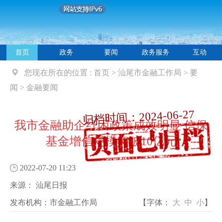
首页
政务
要闻
政务服务
互动
您现在所在的位置 :
首页
>
汕尾市金融工作局
>
要
闻
>
金融要闻
归档时间：2024-06-27
我市金融助企纾困政策成效明显 信保
基金增信规模突破10亿元
2022-07-20 11:23
来源：
汕尾日报
发布机构：
市金融工作局
【字体：
大
中
小
】