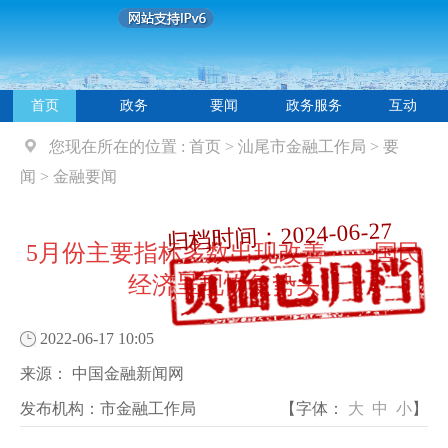
首页
政务
要闻
政务服务
互动
您现在所在的位置 :
首页
>
汕尾市金融工作局
>
要
闻
>
金融要闻
归档时间：2024-06-27
5月份主要指标多数出现改善——国民
经济呈现恢复势头
2022-06-17 10:05
来源：
中国金融新闻网
发布机构：
市金融工作局
【字体：
大
中
小
】