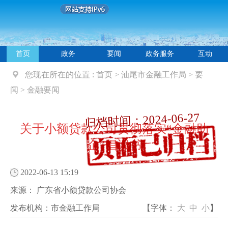
首页
政务
要闻
政务服务
互动
您现在所在的位置 :
首页
>
汕尾市金融工作局
>
要
闻
>
金融要闻
归档时间：2024-06-27
关于小额贷款公司贯彻落实“金融助
企”倡议书
2022-06-13 15:19
来源：
广东省小额贷款公司协会
发布机构：
市金融工作局
【字体：
大
中
小
】