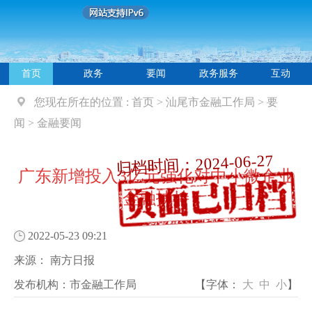
首页
政务
要闻
政务服务
互动
您现在所在的位置 :
首页
>
汕尾市金融工作局
>
要
闻
>
金融要闻
归档时间：2024-06-27
广东新增投入3亿元强化对中小微企业
金融扶持
2022-05-23 09:21
来源：
南方日报
发布机构：
市金融工作局
【字体：
大
中
小
】