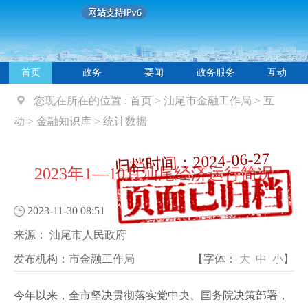
首页
政务
要闻
政务服务
互动
您现在所在的位置 :
首页
>
汕尾市金融工作局
>
互
动
>
金融知识库
>
统计数据
归档时间：2024-06-27
2023年1—10月汕尾经济运行简况
2023-11-30 08:51
来源：
汕尾市人民政府
发布机构：
市金融工作局
【字体：
大
中
小
】
今年以来，全市坚决贯彻落实党中央、国务院决策部署，