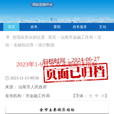
首页
政务
要闻
政务服务
互动
您现在所在的位置 :
首页
>
汕尾市金融工作局
>
互
动
>
金融知识库
>
统计数据
归档时间：2024-06-27
2023年1-9月全市主要经济指标
2023-11-13 09:56
来源：
汕尾市人民政府
发布机构：
市金融工作局
【字体：
大
中
小
】