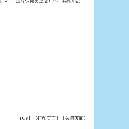
1.4%，医疗保健类上涨1.2%，其他用品
【TOP】
【
打印页面
】【
关闭页面
】