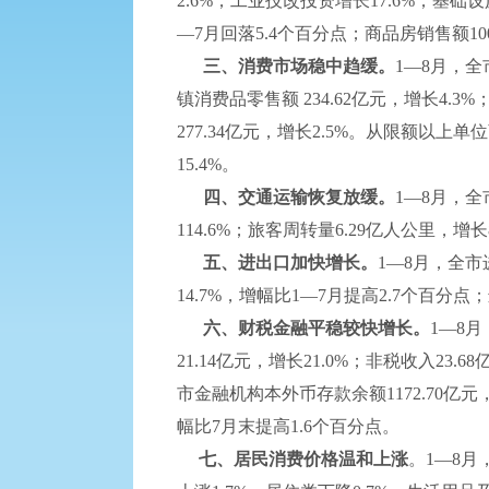
2.6%；工业技改投资增长17.6%；基础
—7月回落5.4个百分点；商品房销售额100
三、消费市场稳中趋缓。
1—8月，全
镇消费品零售额 234.62亿元，增长4.3
277.34亿元，增长2.5%。从限额以上
15.4%。
四、交通运输恢复放缓。
1—8月，全
114.6%；旅客周转量6.29亿人公里，增
五、进出口加快增长。
1—8月，全市
14.7%，增幅比1—7月提高2.7个百分点
六、财税金融
平稳较快增长
。
1—8月
21.14亿元，增长21.0%；非税收入23.
市金融机构本外币存款余额1172.70亿元
幅比7月末提高1.6个百分点。
七、居民消费价格温和上涨
。1—8月