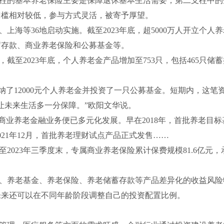
的基本养老保险主要是保障退休基本生活需要；第二支柱中的
门槛相对较低，参与方式灵活，被寄予厚望。
、上海等36地启动实施。截至2023年底，超5000万人开立个
蓄存款、商业养老保险和公募基金等。
2023年底，个人养老金产品增加至753只，包括465只储蓄类
纳了12000元个人养老金并投资了一只公募基金。短期内，这
让未来生活多一分保障。”欧阳文华说。
业养老金融业务便已多元化发展。早在2018年，首批养老目标基
21年12月，首批养老理财试点产品正式发售……
23年三季度末，专属商业养老保险累计保费规模81.6亿元，承
养老基金、养老保险、养老储蓄存款等产品差异化的收益风险
未来还可以在不同年龄阶段调整自己的投资配置比例。