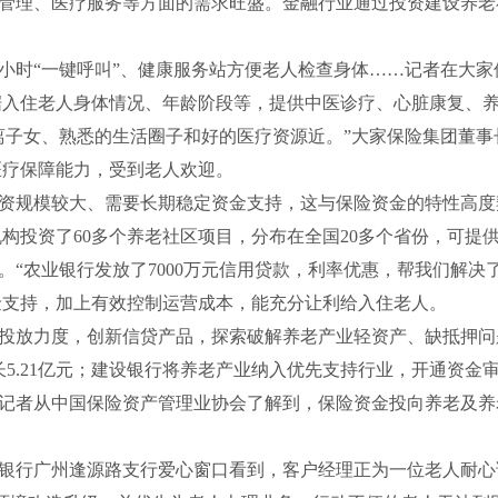
理、医疗服务等方面的需求旺盛。金融行业通过投资建设养老
小时“一键呼叫”、健康服务站方便老人检查身体……记者在大家
据入住老人身体情况、年龄阶段等，提供中医诊疗、心脏康复、
子女、熟悉的生活圈子和好的医疗资源近。”大家保险集团董事
医疗保障能力，受到老人欢迎。
规模较大、需要长期稳定资金支持，这与保险资金的特性高度
机构投资了60多个养老社区项目，分布在全国20多个省份，可
农业银行发放了7000万元信用贷款，利率优惠，帮我们解决
金支持，加上有效控制运营成本，能充分让利给入住老人。
放力度，创新信贷产品，探索破解养老产业轻资产、缺抵押问题。
初增长5.21亿元；建设银行将养老产业纳入优先支持行业，开通资
者从中国保险资产管理业协会了解到，保险资金投向养老及养
行广州逢源路支行爱心窗口看到，客户经理正为一位老人耐心