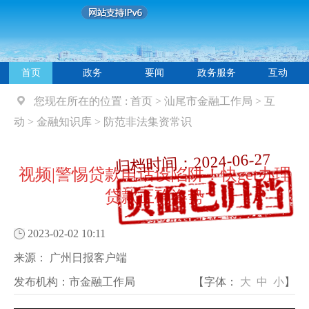
首页
政务
要闻
政务服务
互动
您现在所在的位置 :
首页
>
汕尾市金融工作局
>
互
动
>
金融知识库
>
防范非法集资常识
归档时间：2024-06-27
视频|警惕贷款电话设陷阱！快get办理
贷款正确姿势
2023-02-02 10:11
来源：
广州日报客户端
发布机构：
市金融工作局
【字体：
大
中
小
】