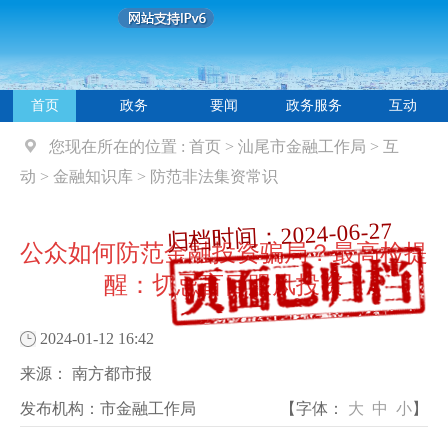
首页
政务
要闻
政务服务
互动
您现在所在的位置 :
首页
>
汕尾市金融工作局
>
互
动
>
金融知识库
>
防范非法集资常识
归档时间：2024-06-27
公众如何防范金融投资骗局？最高检提
醒：切忌盲目跟风投资
2024-01-12 16:42
来源：
南方都市报
发布机构：
市金融工作局
【字体：
大
中
小
】