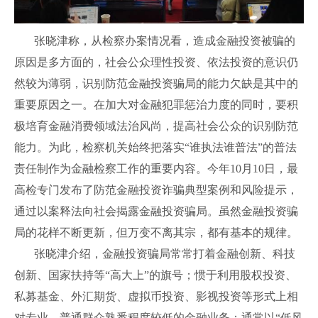
张晓津称，从检察办案情况看，造成金融投资被骗的
原因是多方面的，社会公众理性投资、依法投资的意识仍
然较为薄弱，识别防范金融投资骗局的能力欠缺是其中的
重要原因之一。在加大对金融犯罪惩治力度的同时，要积
极培育金融消费领域法治风尚，提高社会公众的识别防范
能力。为此，检察机关始终把落实“谁执法谁普法”的普法
责任制作为金融检察工作的重要内容。今年10月10日，最
高检专门发布了防范金融投资诈骗典型案例和风险提示，
通过以案释法向社会揭露金融投资骗局。虽然金融投资骗
局的花样不断更新，但万变不离其宗，都有基本的规律。
张晓津介绍，金融投资骗局常常打着金融创新、科技
创新、国家扶持等“高大上”的旗号；惯于利用股权投资、
私募基金、外汇期货、虚拟币投资、影视投资等形式上相
对专业、普通群众熟悉程度较低的金融业务；通常以“低风