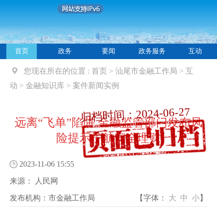
首页
政务
要闻
政务服务
互动
您现在所在的位置 :
首页
>
汕尾市金融工作局
>
互
动
>
金融知识库
>
案件新闻实例
归档时间：2024-06-27
远离“飞单”陷阱 金融监管部门发布风
险提示护航安全理财
2023-11-06 15:55
来源：
人民网
发布机构：
市金融工作局
【字体：
大
中
小
】