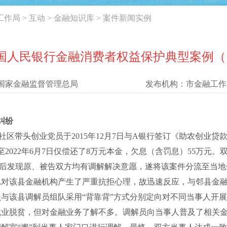
工作局
>
互动
>
金融知识库
>
案件新闻实例
国人民银行金融消费者权益保护典型案例（
国家金融监督管理总局
发布机构：
市金融工作
纠纷
区带头创业党员于2015年12月7日与A银行签订《助农创业贷
截至2022年6月7日仅偿还了8万元本金，欠息（含罚息）55万
案后发现原、被告双方均有调解解决意愿，遂将该案件分流至当地
已对该县金融机构产生了严重抗拒心理，故迅速反应，与邻县金
与该县调解员组队采用“背靠背”方式分别定向对不同当事人开
就业脱贫，但对金融业务了解不多。调解员向当事人普及了相关