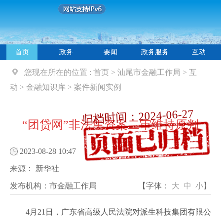
首页
政务
要闻
政务服务
互动
您现在所在的位置 :
首页
>
汕尾市金融工作局
>
互
动
>
金融知识库
>
案件新闻实例
归档时间：2024-06-27
“团贷网”非法集资案二审维持原判
2023-08-28 10:47
来源：
新华社
发布机构：
市金融工作局
【字体：
大
中
小
】
4月21日，广东省高级人民法院对派生科技集团有限公