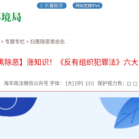
>
专题专栏
>
扫黑除恶常态化
黑除恶】涨知识！《反有组织犯罪法》六大
来源： 海丰政法微信公共号 字体：
[大]
[中]
[小]
保护视力色：