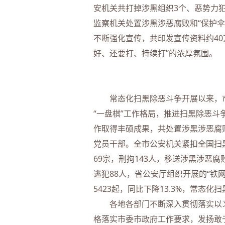
安机关共打掉涉黑组织3个、恶势力犯
监察机关处置涉黑涉恶腐败和“保护伞”
不断强化宣传，共印发宣传资料约40
好、还要打、持续打”的浓厚氛围。
常态化扫黑除恶斗争开展以来，市委
“一盘棋”工作格局，推进扫黑除恶斗
作取得丰硕成果，共处置涉黑涉恶腐败
党员干部。全市公安机关紧扣全国扫黑
69宗，刑拘143人，移送涉黑涉恶腐
逃犯88人，省公安厅组织开展的“铁
5423起，同比下降13.3%，常态
各地各部门不断深入贯彻落实以习
格落实市委市政府工作要求，发扬敢