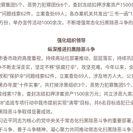
罪集团5个、恶势力犯罪团伙6个，查封冻结扣押涉案资产1500
问题线索62件，立案查处69人；各办案机关共发出“三书一函”1
万份，举办宣传活动1000余次，不断增强常态化扫黑除恶斗争
强化组织领导
纵深推进扫黑除恶斗争
市政府高度重视，持续高站位部署推动，层层落实，持续巩固
争不断走深走实，坚定不移“惩腐打伞”，攻坚克难。今年以来，全
和“保护伞”问题线索62件，立案查处69人，涉及地方人大、
办年度“十件实事”，共打掉涉黑组织3个、恶势力犯罪集团5个
败线索17条，查封冻结扣押涉案资产1500余万元；共立涉恶九类
网8”追逃专项行动中我市提前实现“清零”目标，共6名目标逃犯
化扫黑除恶斗争取得显著成效。
近平同志为核心的党中央关于常态化扫黑除恶斗争的重要部署
于斗争、善于斗争精神，凝心聚力共同推动常态化扫黑除恶斗争