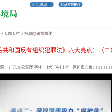
>
专题专栏
>
扫黑除恶常态化
民共和国反有组织犯罪法》六大亮点：（二）
6 来源： 广东省公安厅 字体：
[大]
[中]
[小]
保护视力色：