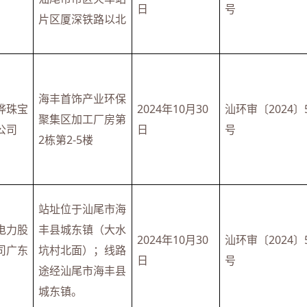
日
号
片区厦深铁路以北
海丰首饰产业环保
烨珠宝
2024年10月30
汕环审〔2024〕
聚集区加工厂房第
公司
日
号
2栋第2-5楼
站址位于汕尾市海
电力股
丰县城东镇（大水
2024年10月30
汕环审〔2024〕
司广东
坑村北面）；线路
日
号
途经汕尾市海丰县
城东镇。