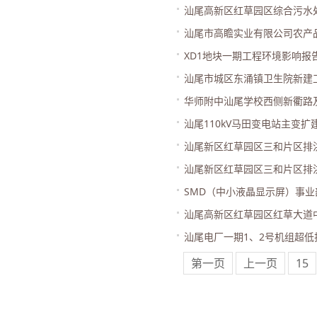
汕尾高新区红草园区综合污水
汕尾市高瞻实业有限公司农产
XD1地块一期工程环境影响报
汕尾市城区东涌镇卫生院新建
华师附中汕尾学校西侧新衢路
汕尾110kV马田变电站主变
汕尾新区红草园区三和片区排洪
汕尾新区红草园区三和片区排洪
SMD（中小液晶显示屏）事
汕尾高新区红草园区红草大道
汕尾电厂一期1、2号机组超
第一页
上一页
15