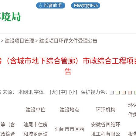
>
建设项目管理
>
建设项目环评文件受理公告
等（含城市地下综合管廊）市政综合工程项
告
05 来源： 本网讯 字体：
[大]
[中]
[小]
保护视力色：
环
建设单位
建设地点
环评机构
件
段等（含
汕尾市住房
安徽省四维环
汕尾市市区西
市政综合
和城乡建设
境工程有限公
报