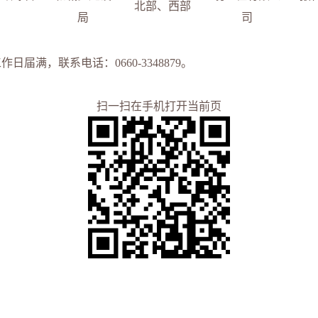
北部、西部
局
司
工作日届满，联系电话：
0
66
0-
3348879
。
扫一扫在手机打开当前页