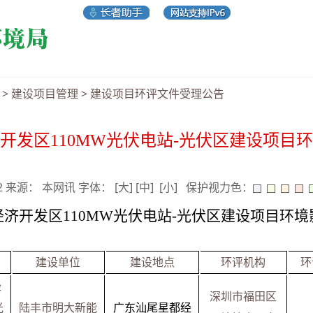
>
建设项目管理
>
建设项目环评文件受理公告
开发区110MW光伏电站-光伏区建设项目
12 来源： 本网讯 字体：
[大]
[中]
[小]
保护视力色：
经济开发区
110MW光伏电站-光伏区建设项目环
建设单位
建设地点
环评机构
环
经
深圳市福田区
光
陆丰市明大新能
广东
汕尾
星都经