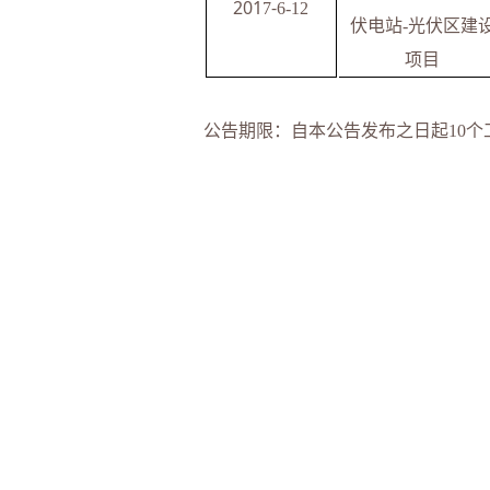
201
-
7
6-12
伏电站
-
光伏区建
项目
公告期限：自本公告发布之日起
10
个