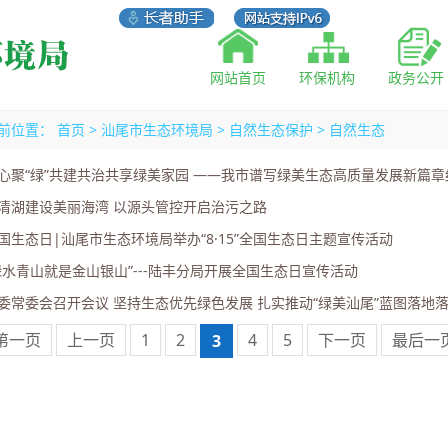
网站首页
环保机构
政务公开
前位置：
首页
>
汕尾市生态环境局
>
自然生态保护
>
自然生态
心聚“绿”共建共治共享绿美家园 ——我市谱写绿美生态高质量发展新篇章
清湖建设美丽海湾 以源头管控开启治污之路
国生态日|汕尾市生态环境局举办“8·15”全国生态日主题宣传活动
绿水青山就是金山银山”---陆丰分局开展全国生态日宣传活动
委常委会召开会议 坚持生态优先绿色发展 扎实推动“绿美汕尾”蓝图落地落实
第一页
上一页
1
2
4
5
下一页
最后一
3