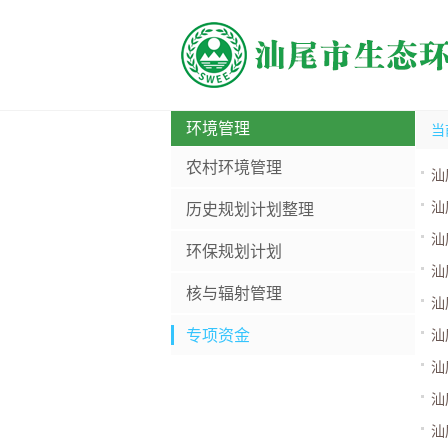
环境管理
当
农村环境管理
汕
汕
历史规划计划整理
汕
环保规划计划
汕
核与辐射管理
汕
专项资金
汕
汕
汕
汕