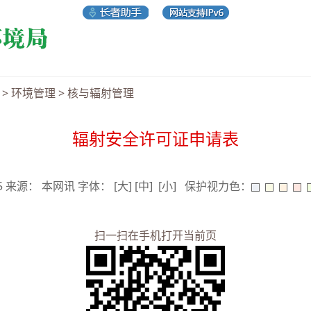
>
环境管理
>
核与辐射管理
辐射安全许可证申请表
05 来源： 本网讯 字体：
[大]
[中]
[小]
保护视力色：
扫一扫在手机打开当前页