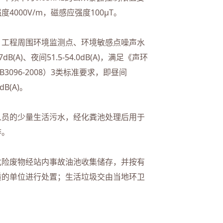
4000V/m，磁感应强度100μT。
工程周围环境监测点、环境敏感点噪声水
7dB(A)、夜间51.5-54.0dB(A)，满足《声环
3096-2008）3类标准要求，即昼间
dB(A)。
人员的少量生活污水，经化粪池处理后用于
排。
险废物经站内事故油池收集储存，并按有
质的单位进行处置；生活垃圾交由当地环卫