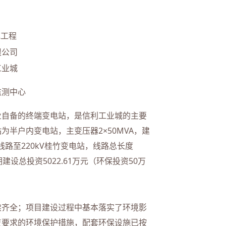
。
电工程
限公司
工业城
监测中心
业自备的终端变电站，是信利工业城的主要
为半户内变电站，主变压器2×50MVA，建
缆线路至220kV桂竹变电站，线路总长度
本期建设总投资5022.61万元（环保投资50万
续齐全；项目建设过程中基本落实了环境影
复要求的环境保护措施，配套环保设施已按