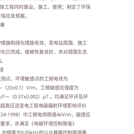
主体工程同时建设、施工、使用；制定了环保
环保应急预案。
结果
措施和绿化措施有效，变电站周围、施工
绿化已完成，植被恢复良好，未对周围生态
响。
境
测点、环境敏感点的工频电场为
/m～（20±0.1）V/m，工频磁感应强度为
1）μT～（0.37±0.002）μT 。均满足环评及环
kV超高压送变电工程电磁辐射环境影响评价
T24-1998）中工频电场限值4kV/m，磁感应
T的要求，亦满足《电磁环境控制限值》
14）中频率为0.05kHz的公众暴露控制限值要