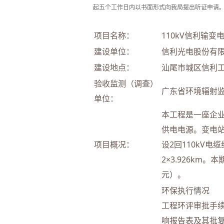
起五个工作日内以书面形式向我局提出听证申请
项目名称：
110kV信利输变
建设单位：
信利光电股份有
建设地点：
汕尾市城区信利
验收监测（调查）
广东省环境辐射
单位：
本工程是一座企
供电电源。变电站
项目概况：
设2回110kV电
2×3.926km。
元）。
环保执行情况
工程环评审批手
响报告表及其批