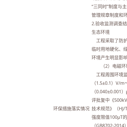
“三同时”制度与
管理规章制度和
2.验收监测调查
生态环境
工程采取了防护
临时用地硬化、
环境产生明显影
（2）电磁环
工程周围环境监
（1.5±0.1）V
（0.040±0.00
评批复中《500
环保措施落实情况
技术规范》（HJ/
强度限值100μ
（GB8702-20