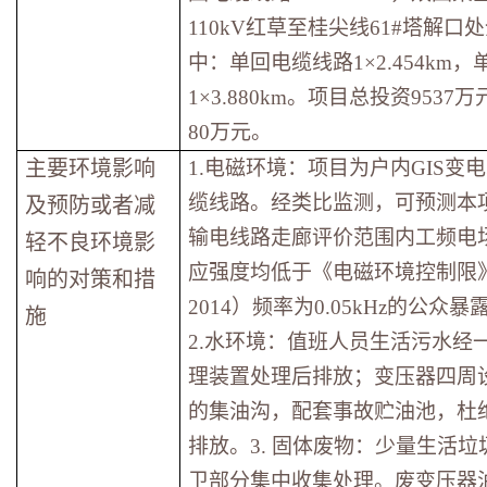
110kV红草至桂尖线61#塔解口处全
中：单回电缆线路1×2.454km
1×3.880km。项目总投资953
80万元。
主要环境影响
1.
电磁环境：项目为户内GIS变
缆线路。经类比监测，可预测本
及预防或者减
输电线路走廊评价范围内工频电
轻不良环境影
应强度均低于《电磁环境控制限》（
响的对策和措
2014）频率为0.05kHz的公众
施
2.
水环境：值班人员生活污水经
理装置处理后排放；变压器四周
的集油沟，配套事故贮油池，杜
排放。3. 固体废物：少量生活
卫部分集中收集处理。废变压器