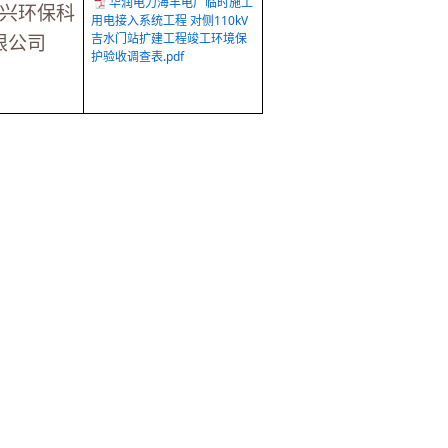
华润电力海丰电厂临时施工
兴环保科
用电接入系统工程 对侧110kV
吉水门站扩建工程竣工环境保
限公司
护验收调查表.pdf