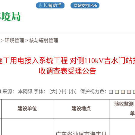
>
环境管理
>
核与辐射管理
工用电接入系统工程 对侧110kV吉水门
收调查表受理公告
04 来源： 本网讯 字体：
[大]
[中]
[小]
保护视力色：
验收监测
建设单位
建设地点
单
广东省汕尾市海丰县