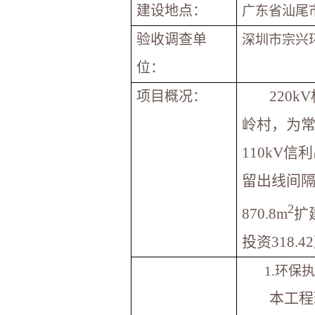
建设地点：
广东省汕尾市
验收调查单
深圳市宗兴
位
：
220kV
项目概况：
岭村，为常
110kV
留出线间
2
870.8m
扩
投资318.
1.
环保执
本工程