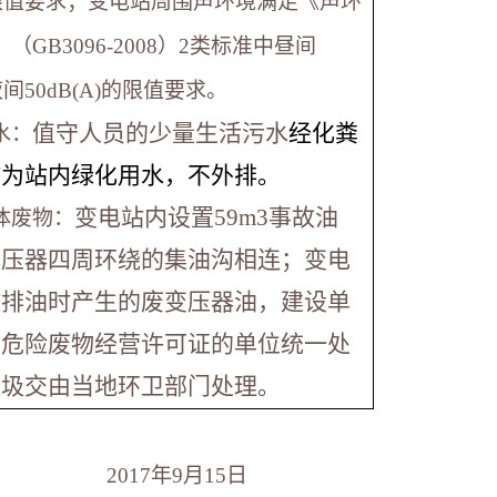
)的限值要求；变电站周围声环境满足《声环
（GB3096-2008）2类标准中昼间
、夜间50dB(A)的限值要求。
值守人员的少量生活污水
经化粪
水：
作为站内绿化用水，不外排。
变电站内设置59m
3
事故油
体废物：
变压器四周环绕的集油沟相连；变电
故排油时产生的废变压器油，建设单
有危险废物经营许可证的单位统一处
垃圾交由当地环卫部门处理。
2017
年9月15日