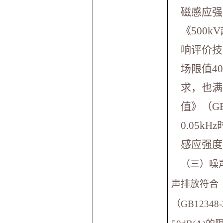
磁感应强度
《500
响评价技术
场限值40
求，也满
值》（GB
0.05k
感应强度
（三）噪
声排放符合
（GB1234