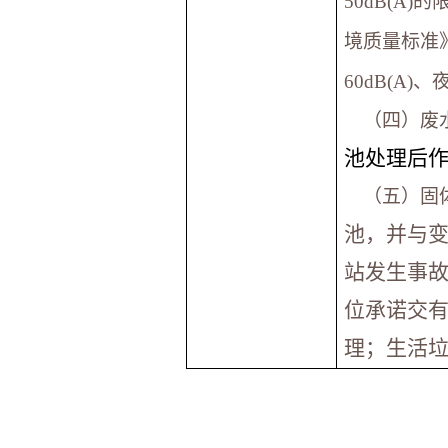
50dB(A
境质量标准》
60dB(A)
（四）废
池处理后
（五）固
池，并与
站发生事
位承诺交
理；生活