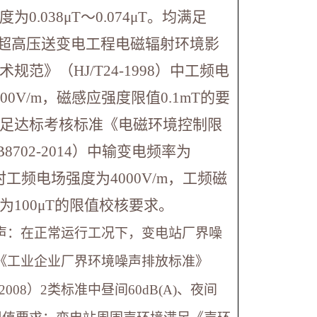
为0.038μT～0.074μT。均满足
kV超高压送变电工程电磁辐射环境影
规范》（HJ/T24-1998）中工频电
00V/m，磁感应强度限值0.1mT的要
足达标考核标准《电磁环境控制限
8702-2014）中输变电频率为
Hz时工频电场强度为4000V/m，工频磁
为100μT的限值校核要求。
声：在正常运行工况下，变电站厂界噪
《工业企业厂界环境噪声排放标准》
8-2008）2类标准中昼间60dB(A)、夜间