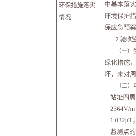
中基本落
环保措施落实
环境保护
情况
保应急预
2.
验收
（一）
绿化措施
坏，未对
（二）
站址四周
2364V
1.03
监测点的工